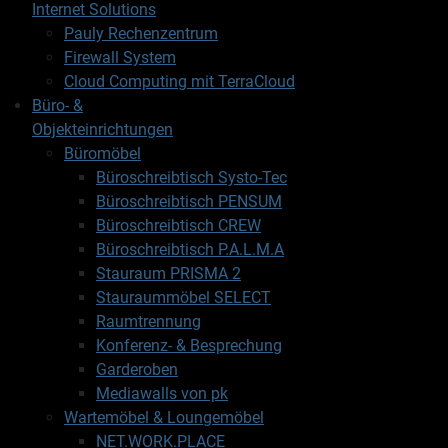
Internet Solutions
Pauly Rechenzentrum
Firewall System
Cloud Computing mit TerraCloud
Büro- &
Objekteinrichtungen
Büromöbel
Büroschreibtisch Systo-Tec
Büroschreibtisch PENSUM
Büroschreibtisch CREW
Büroschreibtisch P.A.L.M.A
Stauraum PRISMA 2
Stauraummöbel SELECT
Raumtrennung
Konferenz- & Besprechung
Garderoben
Mediawalls von pk
Wartemöbel & Loungemöbel
NET.WORK.PLACE