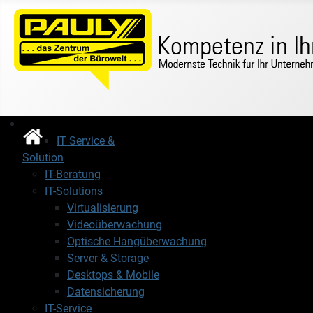
IT Service &
Solution
IT-Beratung
IT-Solutions
Virtualisierung
Videoüberwachung
Optische Hangüberwachung
Server & Storage
Desktops & Mobile
Datensicherung
IT-Service