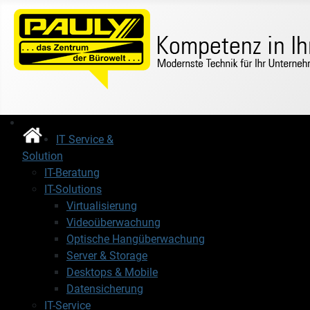
IT Service &
Solution
IT-Beratung
IT-Solutions
Virtualisierung
Videoüberwachung
Optische Hangüberwachung
Server & Storage
Desktops & Mobile
Datensicherung
IT-Service