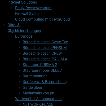
Internet Solutions
Pauly Rechenzentrum
Firewall System
Cloud Computing mit TerraCloud
Büro- &
Objekteinrichtungen
Büromöbel
Büroschreibtisch Systo-Tec
Büroschreibtisch PENSUM
Büroschreibtisch CREW
Büroschreibtisch P.A.L.M.A
Stauraum PRISMA 2
Stauraummöbel SELECT
Raumtrennung
Konferenz- & Besprechung
Garderoben
Mediawalls von pk
Wartemöbel & Loungemöbel
NET.WORK.PLACE