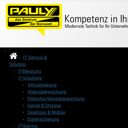
IT Service &
Solution
IT-Beratung
IT-Solutions
Virtualisierung
Videoüberwachung
Optische Hangüberwachung
Server & Storage
Desktops & Mobile
Datensicherung
IT-Service