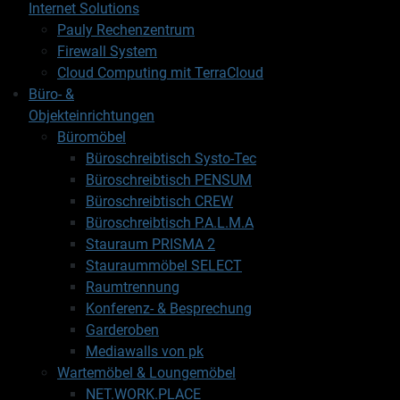
Internet Solutions
Pauly Rechenzentrum
Firewall System
Cloud Computing mit TerraCloud
Büro- &
Objekteinrichtungen
Büromöbel
Büroschreibtisch Systo-Tec
Büroschreibtisch PENSUM
Büroschreibtisch CREW
Büroschreibtisch P.A.L.M.A
Stauraum PRISMA 2
Stauraummöbel SELECT
Raumtrennung
Konferenz- & Besprechung
Garderoben
Mediawalls von pk
Wartemöbel & Loungemöbel
NET.WORK.PLACE