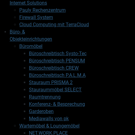
Internet Solutions
Pauly Rechenzentrum
Firewall System
Cloud Computing mit TerraCloud
Büro- &
Objekteinrichtungen
Büromöbel
Büroschreibtisch Systo-Tec
Büroschreibtisch PENSUM
Büroschreibtisch CREW
Büroschreibtisch P.A.L.M.A
Stauraum PRISMA 2
Stauraummöbel SELECT
Raumtrennung
Konferenz- & Besprechung
Garderoben
Mediawalls von pk
Wartemöbel & Loungemöbel
NET.WORK.PLACE