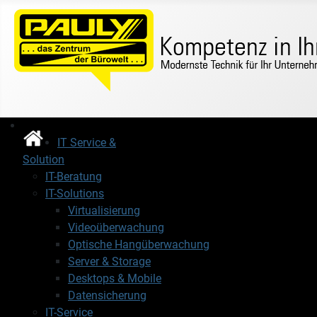
IT Service &
Solution
IT-Beratung
IT-Solutions
Virtualisierung
Videoüberwachung
Optische Hangüberwachung
Server & Storage
Desktops & Mobile
Datensicherung
IT-Service