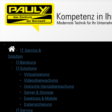
IT Service &
Solution
IT-Beratung
IT-Solutions
Virtualisierung
Videoüberwachung
Optische Hangüberwachung
Server & Storage
Desktops & Mobile
Datensicherung
IT-Service