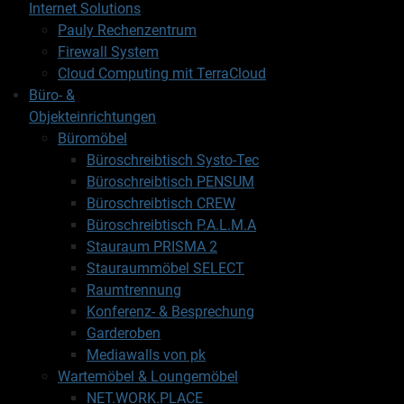
Internet Solutions
Pauly Rechenzentrum
Firewall System
Cloud Computing mit TerraCloud
Büro- &
Objekteinrichtungen
Büromöbel
Büroschreibtisch Systo-Tec
Büroschreibtisch PENSUM
Büroschreibtisch CREW
Büroschreibtisch P.A.L.M.A
Stauraum PRISMA 2
Stauraummöbel SELECT
Raumtrennung
Konferenz- & Besprechung
Garderoben
Mediawalls von pk
Wartemöbel & Loungemöbel
NET.WORK.PLACE